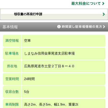
領収書の再発行申請
基本情報
満空情報
空車
駐車場名
しまなみ信用金庫尾道支店駐車場
所在地
広島県尾道市土堂２丁目８ー４０
営業時間
24時間
収容台数
5台
車両制限
高さ2m、長さ5m、幅1.9m、重量2t