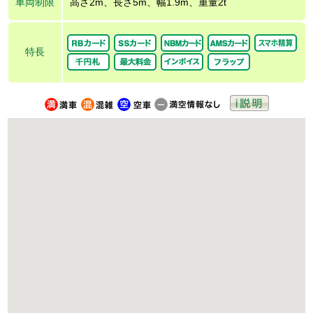
車両制限
高さ2m、長さ5m、幅1.9m、重量2t
特長