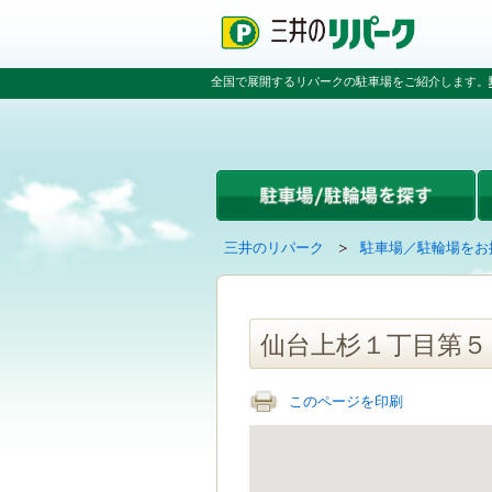
ペ
ペ
こ
ペ
ー
ー
こ
ー
ジ
ジ
か
ジ
の
内
ら
の
全国で展開するリパークの駐車場をご紹介します。
先
を
本
先
頭
移
文
頭
で
動
で
へ
す
す
す
戻
る
る
た
め
の
現
の
三井のリパーク
駐車場／駐輪場をお
リ
在
ペ
ン
の
ー
ク
ペ
ジ
で
ー
で
仙台上杉１丁目第５
す
ジ
す
グ
は
ロ
このページを印刷
ー
バ
ル
ナ
ビ