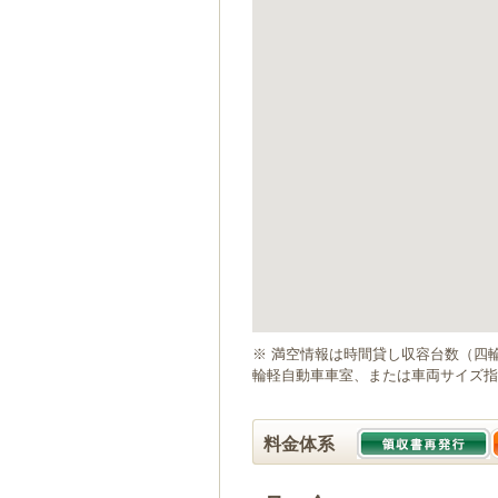
ゲ
ー
シ
ョ
ン
へ
移
動
し
ま
す
本
文
へ
移
動
※ 満空情報は時間貸し収容台数（四
し
輪軽自動車車室、または車両サイズ指
ま
す
料金体系