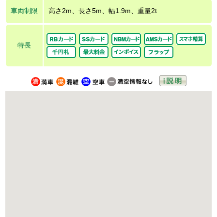
車両制限
高さ2m、長さ5m、幅1.9m、重量2t
特長