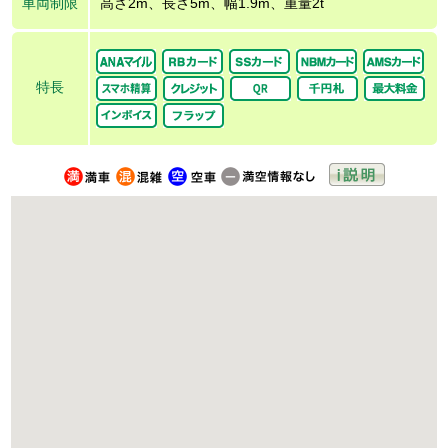
車両制限
高さ2m、長さ5m、幅1.9m、重量2t
特長