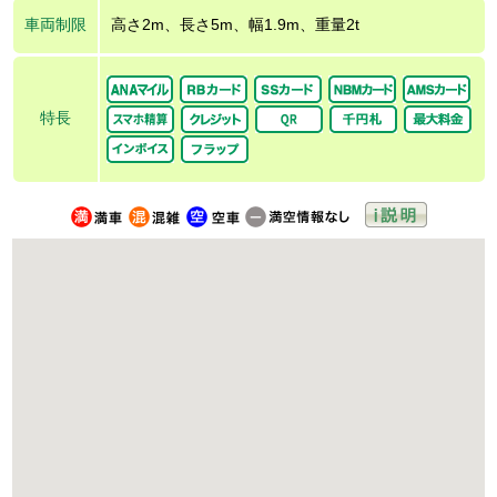
車両制限
高さ2m、長さ5m、幅1.9m、重量2t
特長