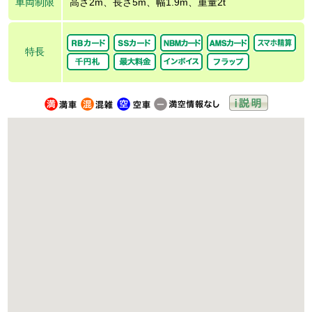
車両制限
高さ2m、長さ5m、幅1.9m、重量2t
特長