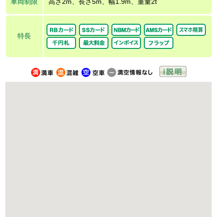
車両制限
高さ2m、長さ5m、幅1.9m、重量2t
特長