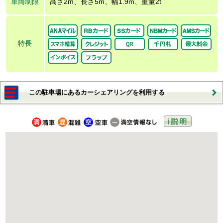
車両制限
高さ2m、長さ5m、幅1.9m、重量2t
特長
この駐車場にあるカーシェアリングを利用する