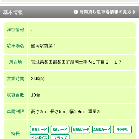
基本情報
満空情報
-
駐車場名
船岡駅前第１
所在地
宮城県柴田郡柴田町船岡土手内１丁目２ー１７
営業時間
24時間
収容台数
19台
車両制限
高さ2m、長さ5m、幅1.9m、重量2t
特長