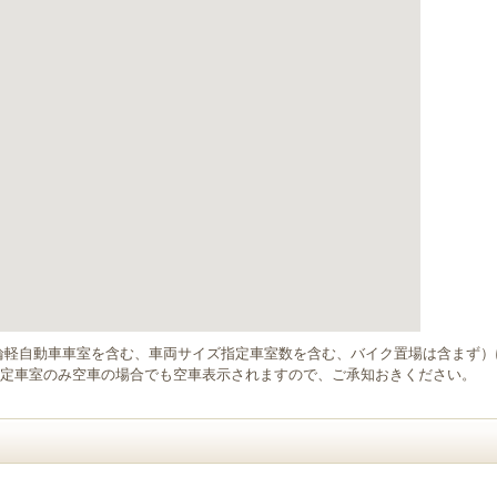
輪軽自動車車室を含む、車両サイズ指定車室数を含む、バイク置場は含まず
定車室のみ空車の場合でも空車表示されますので、ご承知おきください。