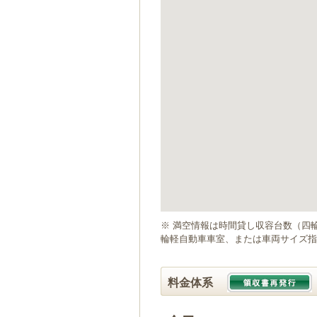
ゲ
ー
シ
ョ
ン
へ
移
動
し
ま
す
本
文
へ
移
動
※ 満空情報は時間貸し収容台数（四
し
輪軽自動車車室、または車両サイズ指
ま
す
料金体系