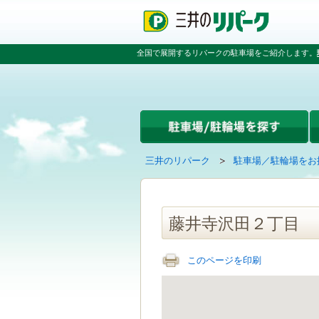
ペ
ペ
こ
ペ
ー
ー
こ
ー
ジ
ジ
か
ジ
の
内
ら
の
全国で展開するリパークの駐車場をご紹介します。
先
を
本
先
頭
移
文
頭
で
動
で
へ
す
す
す
戻
る
る
た
め
の
現
の
三井のリパーク
駐車場／駐輪場をお
リ
在
ペ
ン
の
ー
ク
ペ
ジ
で
ー
で
藤井寺沢田２丁目
す
ジ
す
グ
は
ロ
このページを印刷
ー
バ
ル
ナ
ビ