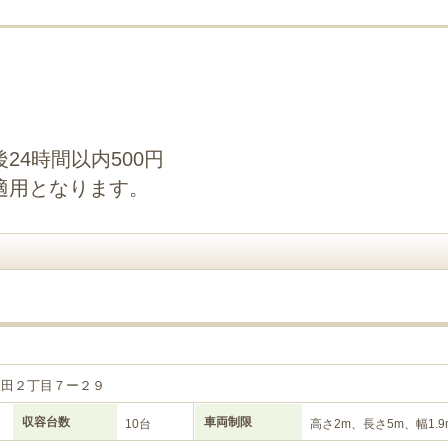
24時間以内500円
適用となります。
目
沢田２丁目７ー２９
収容台数
車両制限
10台
高さ2m、長さ5m、幅1.9