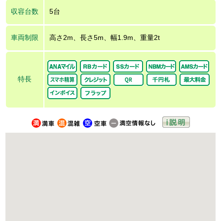
収容台数
5台
車両制限
高さ2m、長さ5m、幅1.9m、重量2t
特長