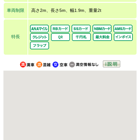
車両制限
高さ2m、長さ5m、幅1.9m、重量2t
特長