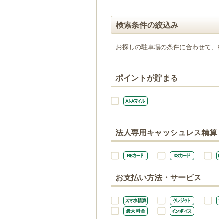
ゲ
ー
検索条件の絞込み
シ
ョ
ン
お探しの駐車場の条件に合わせて、
へ
移
動
ポイントが貯まる
し
ま
す
本
文
へ
法人専用キャッシュレス精算
移
動
し
ま
す
お支払い方法・サービス