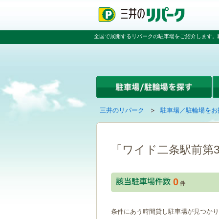
ペ
ペ
こ
ペ
ー
ー
こ
ー
ジ
ジ
か
ジ
の
内
ら
の
全国で展開するリパークの駐車場をご紹介します。
先
を
本
先
頭
移
文
頭
で
動
で
へ
す
す
す
戻
る
る
た
め
の
現
の
三井のリパーク
駐車場／駐輪場をお
リ
在
ペ
ン
の
ー
ク
ペ
ジ
で
ー
で
「ワイド二条駅前第
す
ジ
す
グ
は
ロ
0
ー
件
バ
ル
ナ
条件にあう時間貸し駐車場が見つかり
ビ