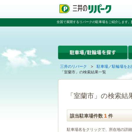
ペ
ペ
こ
ペ
ー
ー
こ
ー
ジ
ジ
か
ジ
の
内
ら
の
全国で展開するリパークの駐車場をご紹介します。
先
を
本
先
頭
移
文
頭
で
動
で
へ
す
す
す
戻
る
る
た
め
の
現
の
三井のリパーク
駐車場／駐輪場をお
リ
在
ペ
「室蘭市」の検索結果一覧
ン
の
ー
ク
ペ
ジ
で
ー
で
す
ジ
す
「室蘭市」の検索結
グ
は
ロ
ー
バ
1
該当駐車場件数
件
ル
ナ
駐車場名をクリックで、所在地の詳細
ビ