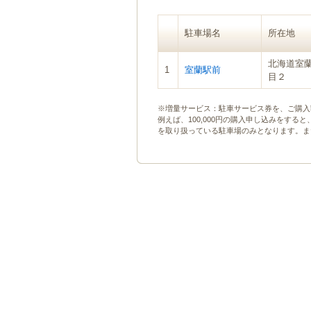
ゲ
ー
駐車場名
所在地
シ
ョ
北海道室
ン
1
室蘭駅前
目２
へ
移
動
※増量サービス：駐車サービス券を、ご購入
し
例えば、100,000円の購入申し込みをする
ま
を取り扱っている駐車場のみとなります。ま
す
本
文
へ
移
動
し
ま
す