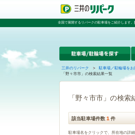
ペ
ペ
こ
ペ
ー
ー
こ
ー
ジ
ジ
か
ジ
の
内
ら
の
全国で展開するリパークの駐車場をご紹介します。
先
を
本
先
頭
移
文
頭
で
動
で
へ
す
す
す
戻
る
る
た
め
の
現
の
三井のリパーク
駐車場／駐輪場をお
リ
在
ペ
「野々市市」の検索結果一覧
ン
の
ー
ク
ペ
ジ
で
ー
で
す
ジ
す
「野々市市」の検索
グ
は
ロ
ー
バ
1
該当駐車場件数
件
ル
ナ
駐車場名をクリックで、所在地の詳細
ビ