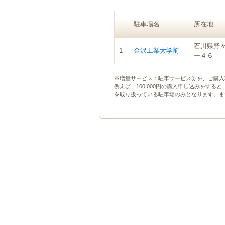
ゲ
ー
駐車場名
所在地
シ
ョ
石川県野
ン
1
金沢工業大学前
ー４６
へ
移
動
※増量サービス：駐車サービス券を、ご購入
し
例えば、100,000円の購入申し込みをする
ま
を取り扱っている駐車場のみとなります。ま
す
本
文
へ
移
動
し
ま
す