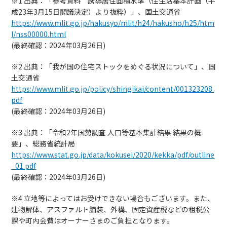
※1 出典：「参考資料 誘導居住面積水準（住生活基本計画（平
成23年3月15日閣議決定）より抜粋）」、国土交通省
https://www.mlit.go.jp/hakusyo/mlit/h24/hakusho/h25/htm
l/nss00000.html
(最終確認：2024年03月26日)
※2 出典：「我が国の住宅ストックをめぐる状況について」、国
土交通省
https://www.mlit.go.jp/policy/shingikai/content/001323208.
pdf
(最終確認：2024年03月26日)
※3 出典：「令和2年国勢調査 人口等基本集計結果 結果の概
要」、総務省統計局
https://www.stat.go.jp/data/kokusei/2020/kekka/pdf/outline
_01.pdf
(最終確認：2024年03月26日)
※4 立地等によってはお受けできない場合もございます。また、
建物解体、アスファルト舗装、外構、固定資産税などの租税公
課や町内会費はオーナーさまのご負担となります。