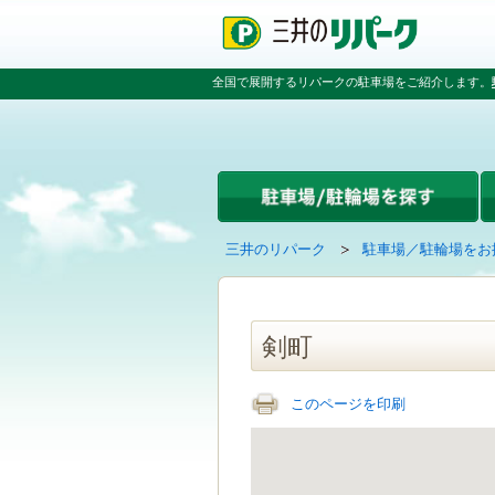
ペ
ペ
こ
ペ
ー
ー
こ
ー
ジ
ジ
か
ジ
の
内
ら
の
全国で展開するリパークの駐車場をご紹介します。
先
を
本
先
頭
移
文
頭
で
動
で
へ
す
す
す
戻
る
る
た
め
の
現
の
三井のリパーク
駐車場／駐輪場をお
リ
在
ペ
ン
の
ー
ク
ペ
ジ
で
ー
で
剣町
す
ジ
す
グ
は
ロ
このページを印刷
ー
バ
ル
ナ
ビ