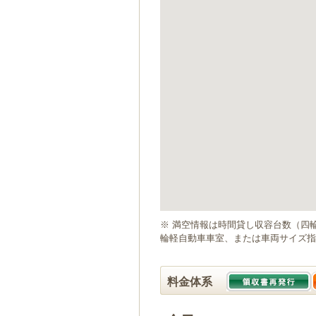
ゲ
ー
シ
ョ
ン
へ
移
動
し
ま
す
本
文
へ
移
動
※ 満空情報は時間貸し収容台数（四
し
輪軽自動車車室、または車両サイズ指
ま
す
料金体系