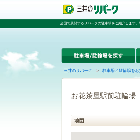
ペ
ペ
こ
ペ
ー
ー
こ
ー
ジ
ジ
か
ジ
の
内
ら
の
全国で展開するリパークの駐車場をご紹介します。
先
を
本
先
頭
移
文
頭
で
動
で
へ
す
す
す
戻
る
る
た
め
の
現
の
三井のリパーク
駐車場／駐輪場をお
リ
在
ペ
ン
の
ー
ク
ペ
ジ
で
ー
で
お花茶屋駅前駐輪場
す
ジ
す
グ
は
ロ
ー
地図
バ
ル
ナ
ビ