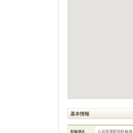
ゲ
ー
シ
ョ
ン
へ
移
動
し
ま
す
本
文
へ
移
動
し
ま
す
基本情報
お花茶屋駅前駐輪場
駐輪場名