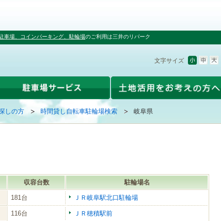
駐車場、コインパーキング、駐輪場
のご利用は三井のリパーク
文字サイズ
探しの方
時間貸し自転車駐輪場検索
岐阜県
収容台数
駐輪場名
181台
ＪＲ岐阜駅北口駐輪場
116台
ＪＲ穂積駅前