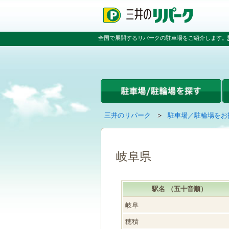
ペ
ペ
こ
ペ
ー
ー
こ
ー
ジ
ジ
か
ジ
の
内
ら
の
全国で展開するリパークの駐車場をご紹介します。
先
を
本
先
頭
移
文
頭
で
動
で
へ
す
す
す
戻
る
る
た
め
の
現
の
三井のリパーク
駐車場／駐輪場をお
リ
在
ペ
ン
の
ー
ク
ペ
ジ
で
ー
で
岐阜県
す
ジ
す
グ
は
ロ
駅名 （五十音順）
ー
バ
岐阜
ル
ナ
穂積
ビ