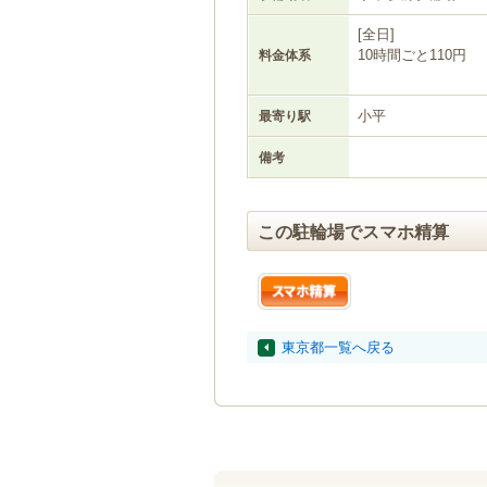
[全日]
10時間ごと110円
料金体系
小平
最寄り駅
備考
この駐輪場でスマホ精算
東京都一覧へ戻る