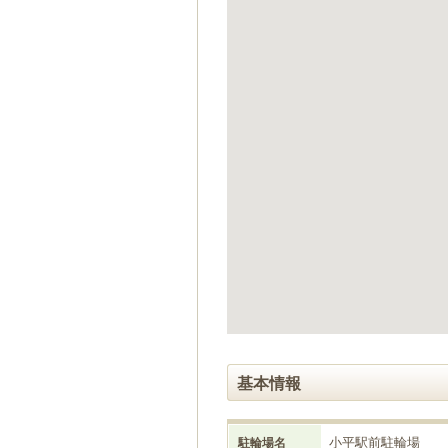
ゲ
ー
シ
ョ
ン
へ
移
動
し
ま
す
本
文
へ
移
動
し
ま
す
基本情報
小平駅前駐輪場
駐輪場名