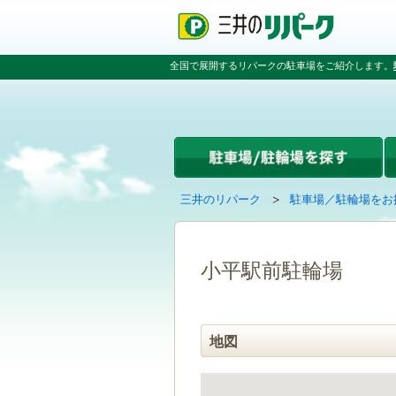
ペ
ペ
こ
ペ
ー
ー
こ
ー
ジ
ジ
か
ジ
の
内
ら
の
全国で展開するリパークの駐車場をご紹介します。
先
を
本
先
頭
移
文
頭
で
動
で
へ
す
す
す
戻
る
る
た
め
の
現
の
三井のリパーク
駐車場／駐輪場をお
リ
在
ペ
ン
の
ー
ク
ペ
ジ
で
ー
で
小平駅前駐輪場
す
ジ
す
グ
は
ロ
ー
地図
バ
ル
ナ
ビ