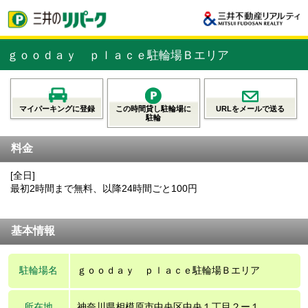
ｇｏｏｄａｙ ｐｌａｃｅ駐輪場Ｂエリア
マイパーキングに登録
この時間貸し駐輪場に
URLをメールで送る
駐輪
料金
[全日]
最初2時間まで無料、以降24時間ごと100円
基本情報
駐輪場名
ｇｏｏｄａｙ ｐｌａｃｅ駐輪場Ｂエリア
所在地
神奈川県相模原市中央区中央１丁目２ー１