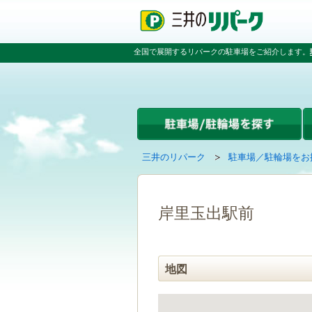
ペ
ペ
こ
ペ
ー
ー
こ
ー
ジ
ジ
か
ジ
の
内
ら
の
全国で展開するリパークの駐車場をご紹介します。
先
を
本
先
頭
移
文
頭
で
動
で
へ
す
す
す
戻
る
る
た
め
の
現
の
三井のリパーク
駐車場／駐輪場をお
リ
在
ペ
ン
の
ー
ク
ペ
ジ
で
ー
で
岸里玉出駅前
す
ジ
す
グ
は
ロ
ー
地図
バ
ル
ナ
ビ