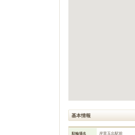
ゲ
ー
シ
ョ
ン
へ
移
動
し
ま
す
本
文
へ
移
動
し
ま
す
基本情報
岸里玉出駅前
駐輪場名