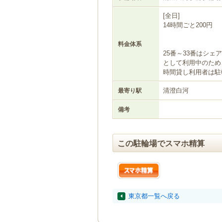
[全日]
14時間ごと200円
料金体系
25番～33番はシェ
として利用中のため
時間貸し利用者は駐
清澄白河
最寄り駅
備考
この駐輪場でスマホ精算
東京都一覧へ戻る