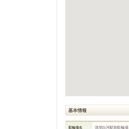
ゲ
ー
シ
ョ
ン
へ
移
動
し
ま
す
本
文
へ
移
動
し
ま
す
基本情報
清澄白河駅前駐輪場
駐輪場名