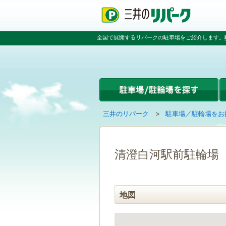
ペ
ペ
こ
ペ
ー
ー
こ
ー
ジ
ジ
か
ジ
の
内
ら
の
全国で展開するリパークの駐車場をご紹介します。
先
を
本
先
頭
移
文
頭
で
動
で
へ
す
す
す
戻
る
る
た
め
の
現
の
三井のリパーク
駐車場／駐輪場をお
リ
在
ペ
ン
の
ー
ク
ペ
ジ
で
ー
で
清澄白河駅前駐輪場
す
ジ
す
グ
は
ロ
ー
地図
バ
ル
ナ
ビ