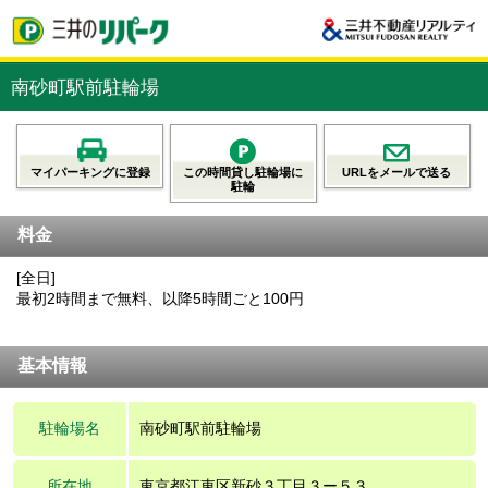
南砂町駅前駐輪場
マイパーキングに登録
この時間貸し駐輪場に
URLをメールで送る
駐輪
料金
[全日]
最初2時間まで無料、以降5時間ごと100円
基本情報
駐輪場名
南砂町駅前駐輪場
所在地
東京都江東区新砂３丁目３ー５３