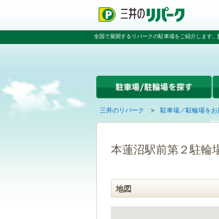
ペ
ペ
こ
ペ
ー
ー
こ
ー
ジ
ジ
か
ジ
の
内
ら
の
全国で展開するリパークの駐車場をご紹介します。
先
を
本
先
頭
移
文
頭
で
動
で
へ
す
す
す
戻
る
る
た
め
の
現
の
三井のリパーク
駐車場／駐輪場をお
リ
在
ペ
ン
の
ー
ク
ペ
ジ
で
ー
で
本蓮沼駅前第２駐輪
す
ジ
す
グ
は
ロ
ー
地図
バ
ル
ナ
ビ