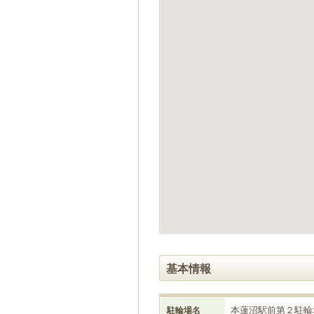
ゲ
ー
シ
ョ
ン
へ
移
動
し
ま
す
本
文
へ
移
動
し
ま
す
基本情報
本蓮沼駅前第２駐輪
駐輪場名