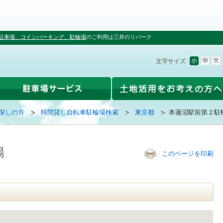
駐車場、コインパーキング、駐輪場
のご利用は三井のリパーク
文字サイズ
探しの方
時間貸し自転車駐輪場検索
東京都
本蓮沼駅前第２駐
場
このページを印刷