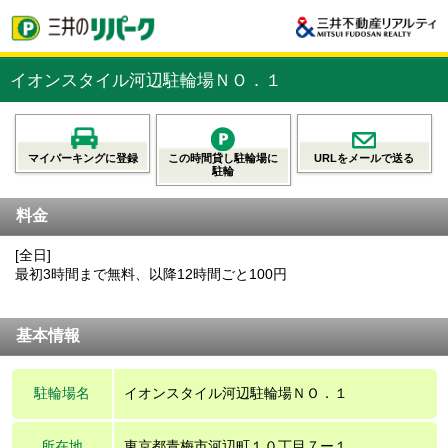
イオンスタイル河辺駐輪場ＮＯ．１
マイパーキングに登録
この時間貸し駐輪場に
URLをメールで送る
駐輪
料金
[全日]
最初3時間まで無料、以降12時間ごと100円
基本情報
駐輪場名
イオンスタイル河辺駐輪場ＮＯ．１
所在地
東京都青梅市河辺町１０丁目７ー１