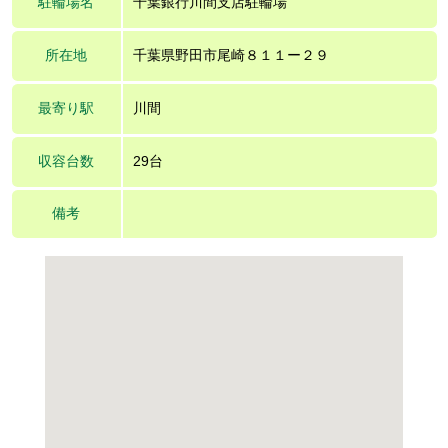
駐輪場名
千葉銀行川間支店駐輪場
所在地
千葉県野田市尾崎８１１ー２９
最寄り駅
川間
収容台数
29台
備考