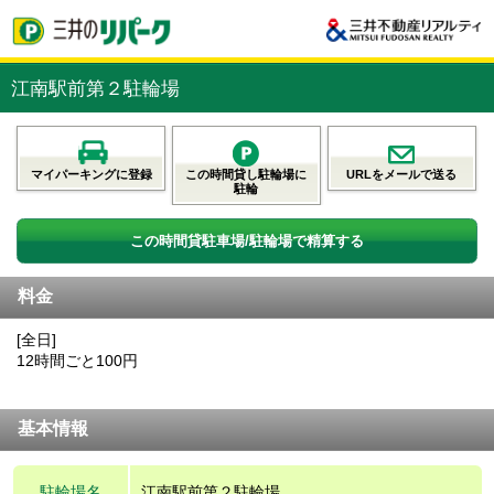
江南駅前第２駐輪場
マイパーキングに登録
この時間貸し駐輪場に
URLをメールで送る
駐輪
この時間貸駐車場/駐輪場で精算する
料金
[全日]
12時間ごと100円
基本情報
駐輪場名
江南駅前第２駐輪場