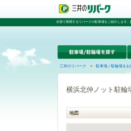
ペ
ペ
こ
ペ
ー
ー
こ
ー
ジ
ジ
か
ジ
の
内
ら
の
全国で展開するリパークの駐車場をご紹介します。
先
を
本
先
頭
移
文
頭
で
動
で
へ
す
す
す
戻
る
る
た
め
の
現
の
三井のリパーク
駐車場／駐輪場をお
リ
在
ペ
ン
の
ー
ク
ペ
ジ
で
ー
で
横浜北仲ノット駐輪
す
ジ
す
グ
は
ロ
ー
地図
バ
ル
ナ
ビ