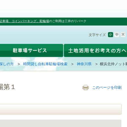
駐車場、コインパーキング、駐輪場
のご利用は三井のリパーク
文字サイズ
探しの方
時間貸し自転車駐輪場検索
神奈川県
横浜北仲ノット
場第１
このページを印刷