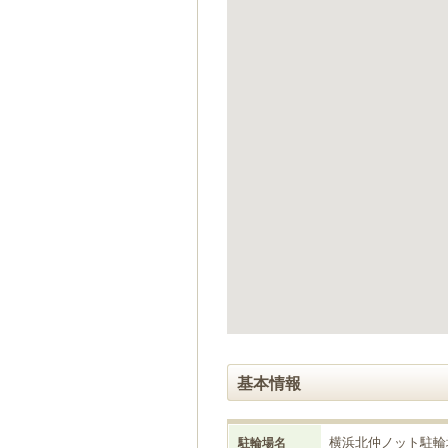
ゲ
ー
シ
ョ
ン
へ
移
動
し
ま
す
本
文
へ
移
動
し
ま
す
基本情報
横浜北仲ノット駐輪
駐輪場名