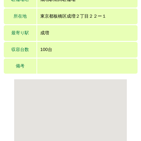
所在地
東京都板橋区成増２丁目２２ー１
最寄り駅
成増
収容台数
100台
備考