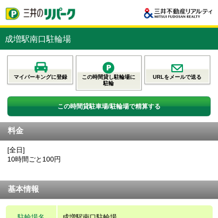
成増駅南口駐輪場
マイパーキングに登録
この時間貸し駐輪場に
URLをメールで送る
駐輪
この時間貸駐車場/駐輪場で精算する
料金
[全日]
10時間ごと100円
基本情報
駐輪場名
成増駅南口駐輪場