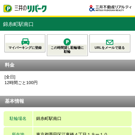
錦糸町駅南口
マイパーキングに登録
この時間貸し駐輪場に
URLをメールで送る
駐輪
料金
[全日]
12時間ごと100円
基本情報
駐輪場名
錦糸町駅南口
所在地
東京都墨田区江東橋４丁目１９ー１０