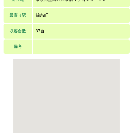
最寄り駅
錦糸町
収容台数
37台
備考