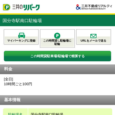
国分寺駅南口駐輪場
マイパーキングに登録
この時間貸し駐輪場に
URLをメールで送る
駐輪
この時間貸駐車場/駐輪場で精算する
料金
[全日]
10時間ごと100円
基本情報
駐輪場名
国分寺駅南口駐輪場