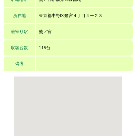
所在地
東京都中野区鷺宮４丁目４ー２３
最寄り駅
鷺ノ宮
収容台数
115台
備考