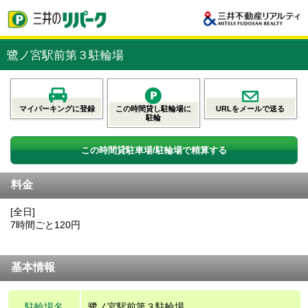
鷺ノ宮駅前第３駐輪場
マイパーキングに登録
この時間貸し駐輪場に
URLをメールで送る
駐輪
この時間貸駐車場/駐輪場で精算する
料金
[全日]
7時間ごと120円
基本情報
駐輪場名
鷺ノ宮駅前第３駐輪場