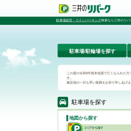
ペ
ペ
こ
ペ
ー
ー
こ
ー
ジ
ジ
か
ジ
の
内
ら
の
駐車場経営・コインパーキング
検索なら三井のリパ
先
を
本
先
頭
移
文
頭
で
動
で
へ
す
す
す
戻
る
る
駐車場/駐輪場を探す
た
め
の
リ
この度の令和8年熊本地震で亡くなられた方
ン
す。
ク
被災地の一日も早い復興をお祈り申しあげま
で
す
グ
時
駐車場を探す
ロ
間
ー
貸
バ
し
地図から探す
ル
ナ
ビ