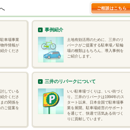
へ
ご相談はこちら
事例紹介
、駐車場事業
土地有効活用のために、三井のリ
。物件情報が
パークがご提案する駐車場／駐輪
ご紹介くださ
場の種類はもちろん、導入事例を
ご紹介します。
三井のリパークについて
検討している
いい駐車場づくりは、いい街づく
ご紹介くださ
り。三井のリパークは1994年のス
さまの関係を
タート以来、日本全国で駐車場事
用のご提案を
業を展開。駐車場経営のサポート
。
を通じて、快適で活気ある街づく
りに貢献しています。