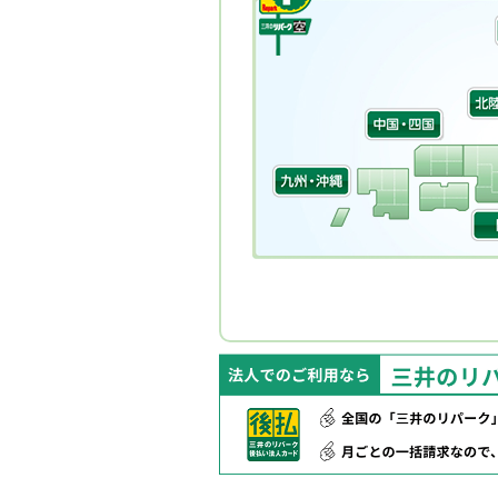
ゲ
ー
シ
ョ
ン
へ
移
動
し
ま
す
本
文
へ
移
動
し
ま
す