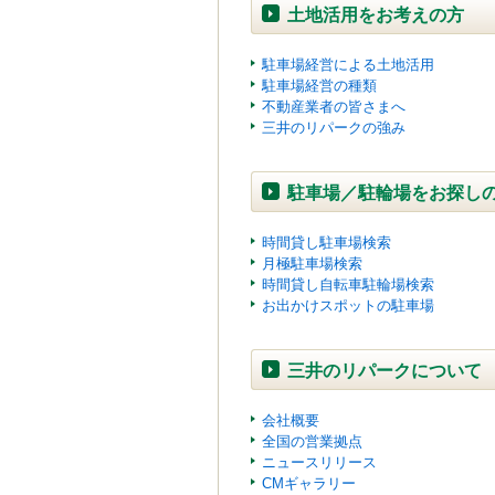
土地活用をお考えの方
ゲ
ー
シ
駐車場経営による土地活用
ョ
駐車場経営の種類
ン
不動産業者の皆さまへ
へ
三井のリパークの強み
移
動
し
駐車場／駐輪場をお探し
ま
す
時間貸し駐車場検索
本
月極駐車場検索
文
時間貸し自転車駐輪場検索
へ
お出かけスポットの駐車場
移
動
し
三井のリパークについて
ま
す
会社概要
全国の営業拠点
ニュースリリース
CMギャラリー