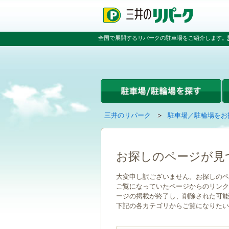
ペ
ペ
こ
ペ
ー
ー
こ
ー
ジ
ジ
か
ジ
の
内
ら
の
全国で展開するリパークの駐車場をご紹介します。
先
を
本
先
頭
移
文
頭
で
動
で
へ
す
す
す
戻
る
る
た
め
の
現
の
三井のリパーク
駐車場／駐輪場をお
リ
在
ペ
ン
の
ー
ク
ペ
ジ
で
ー
で
お探しのページが見
す
ジ
す
グ
は
大変申し訳ございません。お探しのペ
ロ
ご覧になっていたページからのリンク
ー
ージの掲載が終了し、削除された可能
バ
下記の各カテゴリからご覧になりたい
ル
ナ
ビ