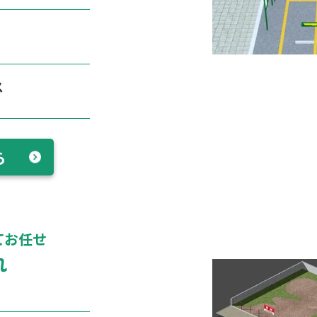
ス
ら
てお任せ
れ