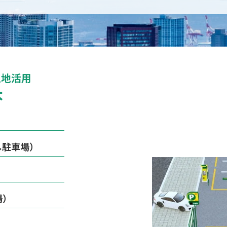
土地活用
本
し駐車場）
場）