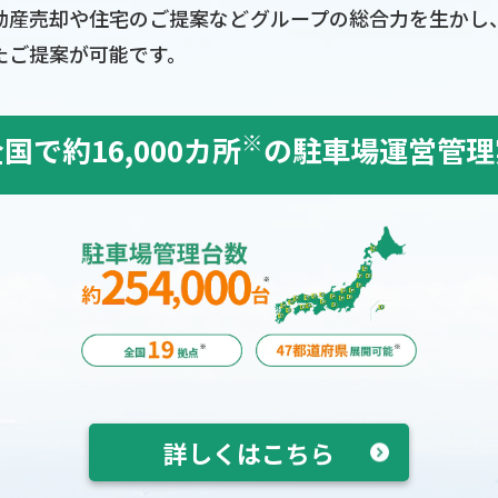
動産売却や住宅のご提案などグループの総合力を生かし
たご提案が可能です。
※
全国で
約16,000カ所
の
駐車場運営管理
詳しくはこちら